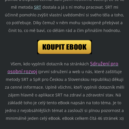
mě metoda
SRT
dostala a já s ní mohu pracovat. SRT mi
účinně pomohlo zvýšit vlastní uvědomění si svého těla a toho,
co potřebuje. Díky čemuž v něm mohu spokojeně přebývat a
činit to, co mě baví, co dělám rád a čím přináším hodnotu.
Sdružení pro
Všem, kdo vyplnili dotazník na stránkách
osobní rozvoj
(první sdružení a web u nás, které zaštiťuje
metody SRT a SpR pro Českou a Slovenskou republiku) děkuji
za cenné informace. Uplně všichni, kteří vyplnili dotazník měli
zájem hlavně o aplikace SRT na zdraví a zdravotní stav. Ná
základě toho je celý tento eBook napsán na toto téma. Je to
jedno z nejobsáhlějších témat a zaslouží si plnou pozornost a
minimálně jeden celý eBook. eBook celkem čítá 46 stránek :o)