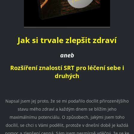
Jak si trvale zlepšit zdraví
aneb
Rozšíření znalostí SRT pro léčení sebe i
druhých
Napsal jsem jej proto, že se mi podařilo docílit přirozenějšího
stavu mého zdraví a každým dnem se blížím jeho
maximálnímu potenciálu. O způsobech, jakými jsem toho
docílil, se chci s Vámi podělit, protože v dnešní době je každá
pomoc a zlepšení cenná. Sám jsem nesmírně vděčný, že se ke