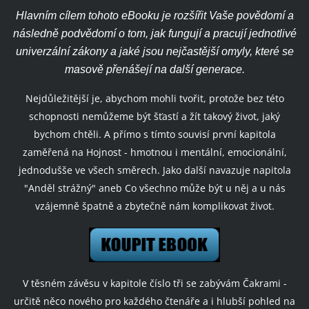
Hlavním cílem tohoto eBooku je rozšířit Vaše povědomí a
následně podvědomí o tom, jak fungují a pracují jednotlivé
univerzální zákony a jaké jsou nejčastější omyly, které se
masově přenášejí na další generace.
Nejdůležitější je, abychom mohli tvořit, protože bez této
schopnosti nemůžeme být šťastí a žít takový život, jaký
bychom chtěli. A přímo s tímto souvisí první kapitola
zaměřená na Hojnost - hmotnou i mentální, emocionální,
jednodušše ve všech směrech. Jako další navazuje napitola
"Anděl strážný" aneb Co všechno může být u něj a u nás
vzájemně špatně a zbytečně nám komplikovat život.
V těsném závěsu v kapitole číslo tři se zabývám Čakrami -
určitě něco nového pro každého čtenáře a i hlubší pohled na