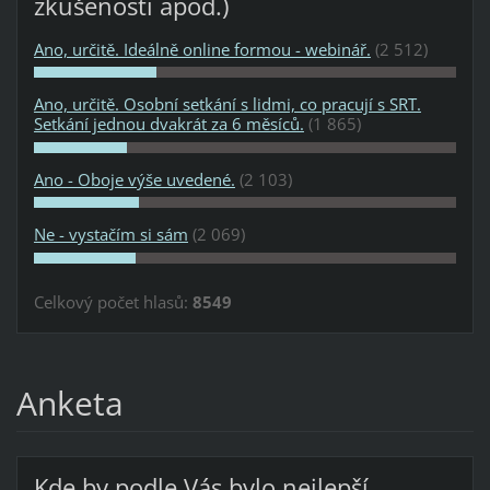
zkušenosti apod.)
Ano, určitě. Ideálně online formou - webinář.
(2 512)
Ano, určitě. Osobní setkání s lidmi, co pracují s SRT.
Setkání jednou dvakrát za 6 měsíců.
(1 865)
Ano - Oboje výše uvedené.
(2 103)
Ne - vystačím si sám
(2 069)
Celkový počet hlasů:
8549
Anketa
Kde by podle Vás bylo nejlepší