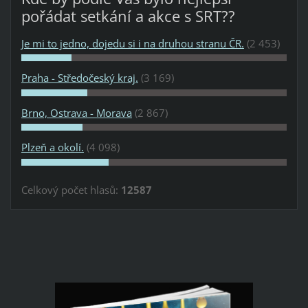
pořádat setkání a akce s SRT??
Je mi to jedno, dojedu si i na druhou stranu ČR.
(2 453)
Praha - Středočeský kraj.
(3 169)
Brno, Ostrava - Morava
(2 867)
Plzeň a okolí.
(4 098)
Celkový počet hlasů:
12587