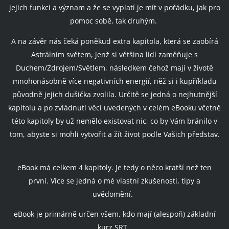
jejich funkci a význam a že se vyplatí je mít v pořádku, jak pro
pomoc sobě, tak druhým.
A na závěr nás čeká poněkud extra kapitola, která se zaobírá
Astrálním světem, jenž si většina lidí zaměňuje s
Duchem/Zdrojem/Světlem, následkem čehož mají v životě
mnohonásobně více negativních energií, něž si i kupříkladu
původně jejich dušička zvolila. Určitě se jedná o nejhutnější
kapitolu a po zvládnutí věcí uvedených v celém eBooku včetně
této kapitoly by už nemělo existovat nic, co by Vám bránilo v
tom, abyste si mohli vytvořit a žít život podle Vašich představ.
eBook má celkem 4 kapitoly. Je tedy o něco kratší než ten
první. Více se jedná o mé vlastní zkušenosti, tipy a
uvědomění.
eBook je primárně určen všem, kdo mají (alespoň) základní
kurz SRT.