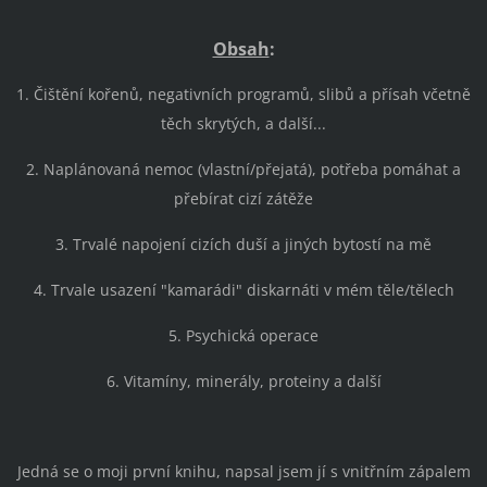
Obsah
:
1. Čištění kořenů, negativních programů, slibů a přísah včetně
těch skrytých, a další...
2. Naplánovaná nemoc (vlastní/přejatá), potřeba pomáhat a
přebírat cizí zátěže
3. Trvalé napojení cizích duší a jiných bytostí na mě
4. Trvale usazení "kamarádi" diskarnáti v mém těle/tělech
5. Psychická operace
6. Vitamíny, minerály, proteiny a další
Jedná se o moji první knihu, napsal jsem jí s vnitřním zápalem