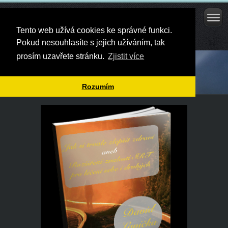
SRT na zdraví
Vítejte na stránce, která je věnovaná eBookům s SRT
Tento web užívá cookies ke správné funkci.
tématikou.
Pokud nesouhlasíte s jejich užíváním, tak
prosím uzavřete stránku.
Zjistit více
Rozumím