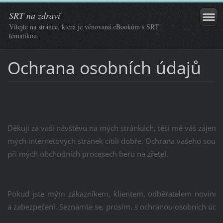
SRT na zdraví
Vítejte na stránce, která je věnovaná eBookům s SRT
tématikou.
Ochrana osobních údajů
Děkuji za vaši návštěvu na mých stránkách, těší mě váš zájem.
mých internetových stránek cítili dobře. Ochrana vašeho soukro
při mých obchodních procesech beru na zřetel.
Pokud jste mým zákazníkem, klientem, odběratelem novinek 
a zabezpečení. Seznamte se, prosím, s ochranou osobních údajů