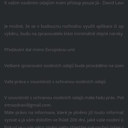
K vašim osobním údajům mám přístup pouze Já - David Lavičk
Je možné, že se v budoucnu rozhodnu využít aplikace či zprac
výběru, budu na zpracovatele klást minimálně stejné nároky na
Předávání dat mimo Evropskou unii
Veškeré zpracování osobních údajů bude prováděno na území 
Vaše práva v souvislosti s ochranou osobních údajů
V souvislosti s ochranou osobních údajů máte řadu práv. Pokud
srtnazdravi@gmail.com.
Máte právo na informace, které je plněno již touto informač
vyzvat a já vám doložím ve lhůtě 20ti dní, jaké vaše osobní úd
Pokud se u vás něco změní nebo shledáte své osobní údaje ne