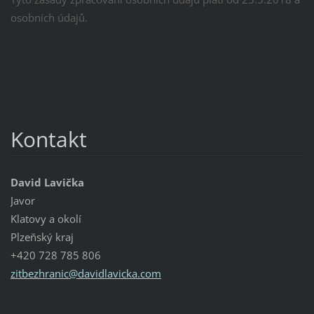
osobních údajů.
Kontakt
David Lavička
Javor
Klatovy a okolí
Plzeňský kraj
+420 728 785 806
zitbezhr
anic@dav
idlavick
a.com