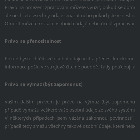
Právo na omezení zpracování můžete využít, pokud se domnív
ale nechcete všechny údaje smazat nebo pokud jste vznesl nám
Omezit můžete rozsah osobních údajů nebo účelů zpracování. (
Právo na přenositelnost
Pokud byste chtěli své osobní údaje vzít a přenést k někomu ji
informace pošlu ve strojově čitelné podobě. Tady potřebuji ale
Právo na výmaz (být zapomenut)
Vaším dalším právem je právo na výmaz (být zapomenut).
případě vymažu veškeré vaše osobní údaje ze svého systému i z
V některých případech jsem vázána zákonnou povinností, 
případě tedy smažu všechny takové osobní údaje, které nejso