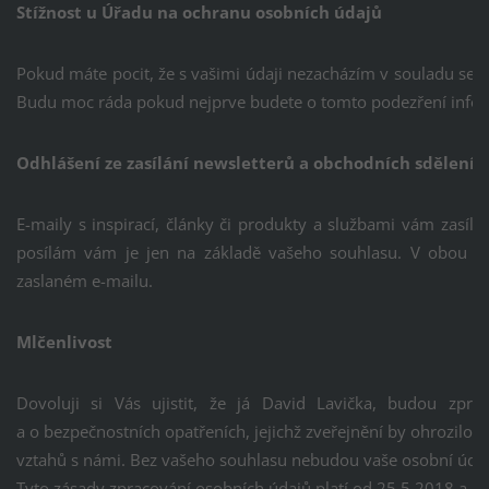
Stížnost u Úřadu na ochranu osobních údajů
Pokud máte pocit, že s vašimi údaji nezacházím v souladu se 
Budu moc ráda pokud nejprve budete o tomto podezření inform
Odhlášení ze zasílání newsletterů a obchodních sdělení
E-maily s inspirací, články či produkty a službami vám zasí
posílám vám je jen na základě vašeho souhlasu. V obou p
zaslaném e-mailu.
Mlčenlivost
Dovoluji si Vás ujistit, že já David Lavička, budou zpr
a o bezpečnostních opatřeních, jejichž zveřejnění by ohrozilo 
vztahů s námi. Bez vašeho souhlasu nebudou vaše osobní údaje 
Tyto zásady zpracování osobních údajů platí od 25.5.2018 a n